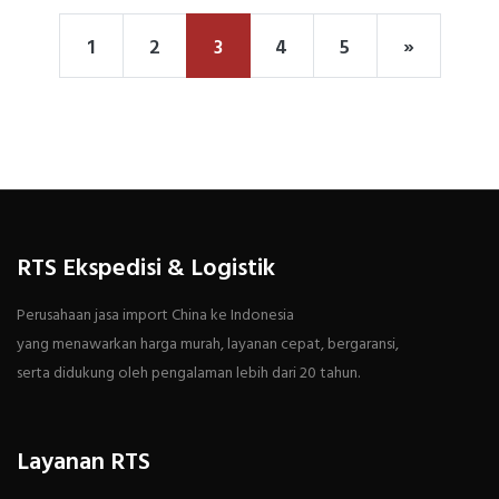
1
2
3
4
5
»
RTS Ekspedisi & Logistik
Perusahaan jasa import China ke Indonesia
yang menawarkan harga murah, layanan cepat, bergaransi,
serta didukung oleh pengalaman lebih dari 20 tahun.
Layanan RTS