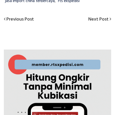
jasa import china terbercaya
,
rts ekspedisi
Previous
Next
Previous Post
Next Post
Navigasi
Post
Post
pos