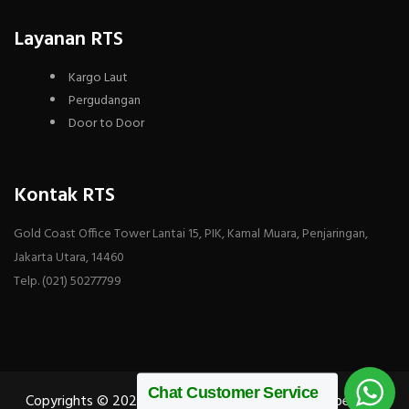
Layanan RTS
Kargo Laut
Pergudangan
Door to Door
Kontak RTS
Gold Coast Office Tower Lantai 15, PIK, Kamal Muara, Penjaringan,
Jakarta Utara, 14460
Telp. (021) 50277799
Chat Customer Service
Copyrights © 2025 All Rights Reserved by RTS Ekspedisi &