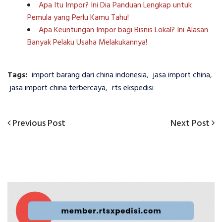
Apa Itu Impor? Ini Dia Panduan Lengkap untuk
Pemula yang Perlu Kamu Tahu!
Apa Keuntungan Impor bagi Bisnis Lokal? Ini Alasan
Banyak Pelaku Usaha Melakukannya!
Tags:
import barang dari china indonesia
,
jasa import china
,
jasa import china terbercaya
,
rts ekspedisi
Previous
Next
Previous Post
Next Post
Navigasi
Post
Post
pos