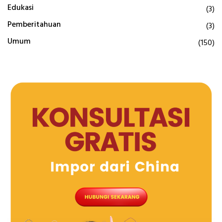
Edukasi
(3)
Pemberitahuan
(3)
Umum
(150)