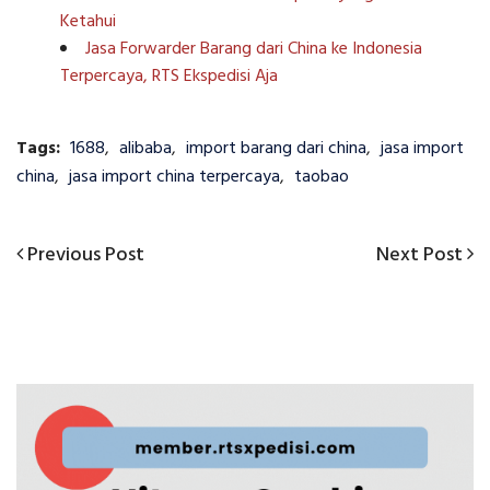
Ketahui
Jasa Forwarder Barang dari China ke Indonesia
Terpercaya, RTS Ekspedisi Aja
Tags:
1688
,
alibaba
,
import barang dari china
,
jasa import
china
,
jasa import china terpercaya
,
taobao
Previous
Next
Previous Post
Next Post
Navigasi
Post
Post
pos