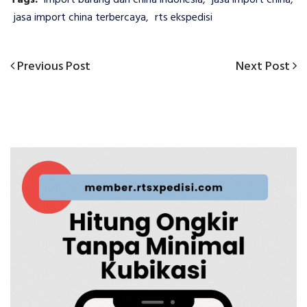
Tags:
import barang dari china indonesia
,
jasa import china
,
jasa import china terbercaya
,
rts ekspedisi
Previous
Next
Previous Post
Next Post
Navigasi
Post
Post
pos