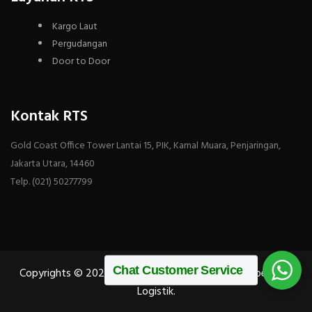
Kargo Laut
Pergudangan
Door to Door
Kontak RTS
Gold Coast Office Tower Lantai 15, PIK, Kamal Muara, Penjaringan,
Jakarta Utara, 14460
Telp. (021) 50277799
Chat Customer Service
Copyrights © 2025 All Rights Reserved by RTS Ekspedisi &
Logistik.